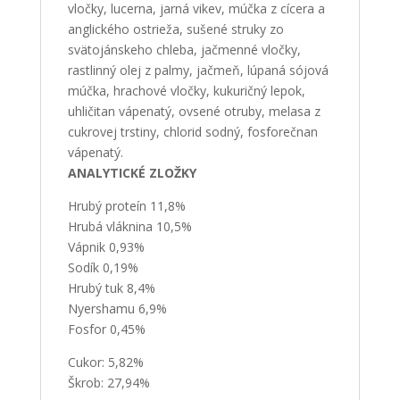
vločky, lucerna, jarná vikev, múčka z cícera a
anglického ostrieža, sušené struky zo
svätojánskeho chleba, jačmenné vločky,
rastlinný olej z palmy, jačmeň, lúpaná sójová
múčka, hrachové vločky, kukuričný lepok,
uhličitan vápenatý, ovsené otruby, melasa z
cukrovej trstiny, chlorid sodný, fosforečnan
vápenatý.
ANALYTICKÉ ZLOŽKY
Hrubý proteín 11,8%
Hrubá vláknina 10,5%
Vápnik 0,93%
Sodík 0,19%
Hrubý tuk 8,4%
Nyershamu 6,9%
Fosfor 0,45%
Cukor: 5,82%
Škrob: 27,94%