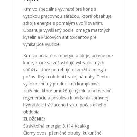
Krmivo špeciálne vyvinuté pre kone s
vysokou pracovnou záťažou, ktoré obsahuje
zdroje energie s pomalým uvoľňovaním.
Obsahuje vyvážený podiel omega mastných
kyselín a kľúčových antioxidantov pre
vynikajúce využitie.
Krmivo bohaté na energiu a oleje, určené pre
kone, ktoré sa zúčastňujú vytrvalostných
súťaží a ktoré potrebujú okamžitú energiu
počas dlhých období trvalej námahy. Tento
vysoko chutný produkt má komplexné
zloženie, ktoré umožňuje rýchlu a primeranú
regeneráciu a prispieva k udržaniu správnej
hydratácie tráviaceho traktu počas dlhého
obdobia.
ZLOŽENIE:
Stráviteľná energia: 3,114 Kcal/kg
Čierny ovos, pšeničné otruby, kukuričné