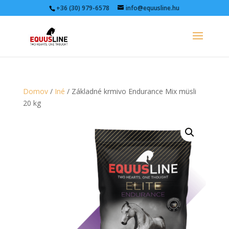
+36 (30) 979-6578
info@equusline.hu
Domov
/
Iné
/ Základné krmivo Endurance Mix müsli
20 kg