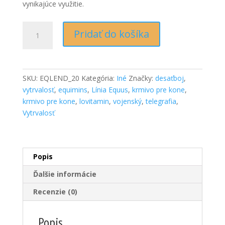
vynikajúce využitie.
Množstvo
Pridať do košíka
Endurance
Mix
müzli
alaptakarmány
SKU:
EQLEND_20
Kategória:
Iné
Značky:
desaťboj
,
20
vytrvalosť
,
equimins
,
Línia Equus
,
krmivo pre kone
,
kg
krmivo pre kone
,
lovitamin
,
vojenský
,
telegrafia
,
Vytrvalosť
Popis
Ďalšie informácie
Recenzie (0)
Popis