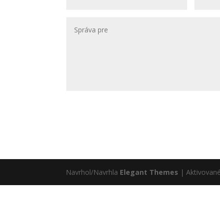
Navrhol/Navrhla
Elegant Themes
| Aktivovan