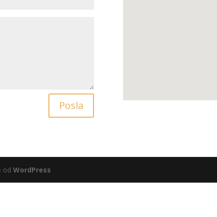
Posla
é od
WordPress