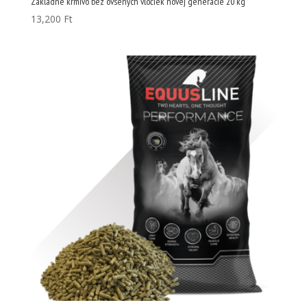
Základné krmivo bez ovsených vločiek novej generácie 20 kg
13,200
Ft