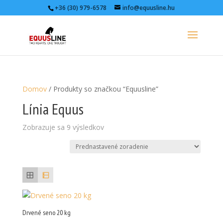
+36 (30) 979-6578
info@equusline.hu
Domov
/ Produkty so značkou “Equusline”
Línia Equus
Zobrazuje sa 9 výsledkov
Drvené seno 20 kg