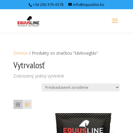
+36 (30) 979-6578
info@equusline.hu
Domov
/ Produkty so značkou “távlovaglás”
Vytrvalosť
Zobrazený jediný výsledok