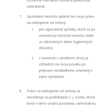
ochranná fólia alebo tesniaca páska bola
odstránená.
Spotrebiteľ nemôže uplatniť ani svoje právo
na odstúpenie od zmluvy:
pre zapečatené výrobky, ktoré sa po
otvorení po doručení nemôžu vrátiť
zo zdravotných alebo hygienických
dôvodov;
v súvislosti s výrobkom, ktorý je
vzhľadom na svoju povahu po
preprave neoddeliteľne zmiešaný s
inými výrobkami.
Právo na odstúpenie od zmluvy sa
nevzťahuje na podnikateľa, t. j. osobu, ktorá
koná v rámci svojho povolania, samostatnej