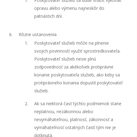
Poskytovateľ služieb sa bude snažiť vykonať
opravu alebo výmenu najneskôr do
pätnástich dní.
Rôzne ustanovenia
Poskytovateľ služieb môže na plnenie
svojich povinností využiť sprostredkovateľa.
Poskytovateľ služieb nesie plnú
zodpovednosť za akékoľvek protiprávne
konanie poskytovateľa služieb, ako keby sa
protiprávneho konania dopustil poskytovateľ
služieb.
Ak sa niektorá časť týchto podmienok stane
neplatnou, nezákonnou alebo
nevymáhateľnou, platnosť, zákonnosť a
vymáhateľnosť ostatných častí tým nie je
dotknutá.