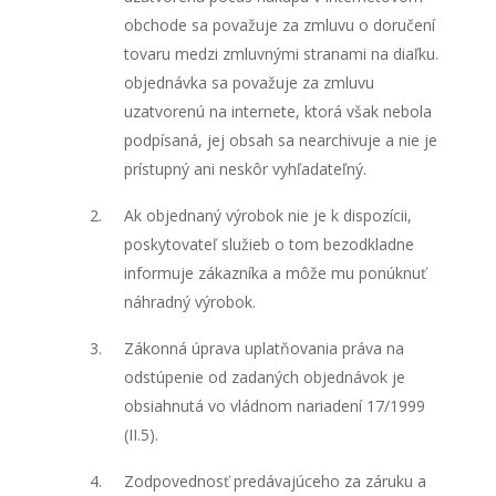
obchode sa považuje za zmluvu o doručení
tovaru medzi zmluvnými stranami na diaľku.
objednávka sa považuje za zmluvu
uzatvorenú na internete, ktorá však nebola
podpísaná, jej obsah sa nearchivuje a nie je
prístupný ani neskôr vyhľadateľný.
Ak objednaný výrobok nie je k dispozícii,
poskytovateľ služieb o tom bezodkladne
informuje zákazníka a môže mu ponúknuť
náhradný výrobok.
Zákonná úprava uplatňovania práva na
odstúpenie od zadaných objednávok je
obsiahnutá vo vládnom nariadení 17/1999
(II.5).
Zodpovednosť predávajúceho za záruku a