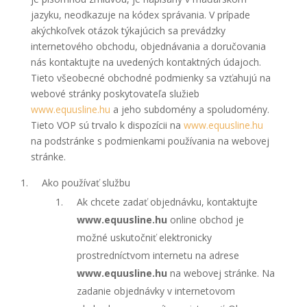
jazyku, neodkazuje na kódex správania. V prípade
akýchkoľvek otázok týkajúcich sa prevádzky
internetového obchodu, objednávania a doručovania
nás kontaktujte na uvedených kontaktných údajoch.
Tieto všeobecné obchodné podmienky sa vzťahujú na
webové stránky poskytovateľa služieb
www.equusline.hu
a jeho subdomény a spoludomény.
Tieto VOP sú trvalo k dispozícii na
www.equusline.hu
na podstránke s podmienkami používania na webovej
stránke.
Ako používať službu
Ak chcete zadať objednávku, kontaktujte
www.equusline.hu
online obchod je
možné uskutočniť elektronicky
prostredníctvom internetu na adrese
www.equusline.hu
na webovej stránke. Na
zadanie objednávky v internetovom