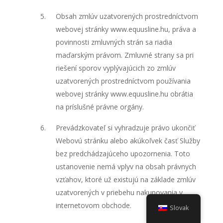
Obsah zmlúv uzatvorených prostredníctvom
webovej stránky www.equusline.hu, práva a
povinnosti zmluvných strán sa riadia
maďarským právom. Zmluvné strany sa pri
riešení sporov vyplývajúcich zo zmlúv
uzatvorených prostredníctvom používania
webovej stránky www.equusline.hu obrátia
na príslušné právne orgány.
Prevádzkovateľ si vyhradzuje právo ukončiť
Webovú stránku alebo akúkoľvek časť Služby
bez predchádzajúceho upozornenia. Toto
ustanovenie nemá vplyv na obsah právnych
vzťahov, ktoré už existujú na základe zmlúv
uzatvorených v priebehu nakupovania v
internetovom obchode.
Slovak