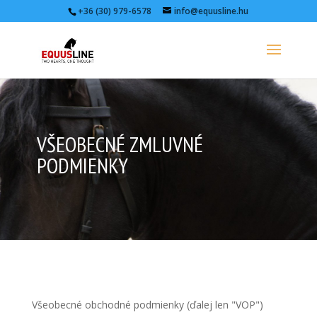
+36 (30) 979-6578
info@equusline.hu
VŠEOBECNÉ ZMLUVNÉ
PODMIENKY
Všeobecné obchodné podmienky (ďalej len "VOP")