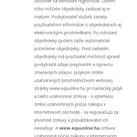
obchode sa nemusíte registrovať. Okrem
toho môžete objednávky zadávať aj e-
mailom. Poskytovateľ služieb zasiela
používateľom informácie o objednávkach aj
elektronickými prostriedkami. Po odoslaní
objednávky systém zašle automatické
potvrdenie objednávky. Pred zadaním
objednávky má používateľ možnosť upraviť
poskytnuté údaje prepísaním a opravou
zmenených údajov. Jazykom zmlúv
uzatváraných prostredníctvom webovej
stránky www.equusline.hu je maďarský jazyk
a takto uzatvorené zmluvy - s výnimkou
zmlúv uzatvorených počas nákupu v
internetovom obchode - sa nepovažujú za
písomné zmluvy a prevádzkovateľ ich
neeviduje. A
www.equusline.hu
zmluva
uzatvorená počas nákupu v internetovom