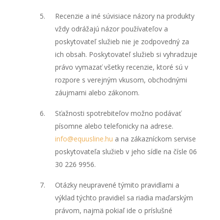
Recenzie a iné súvisiace názory na produkty
vždy odrážajú názor používateľov a
poskytovateľ služieb nie je zodpovedný za
ich obsah. Poskytovateľ služieb si vyhradzuje
právo vymazať všetky recenzie, ktoré sú v
rozpore s verejným vkusom, obchodnými
záujmami alebo zákonom.
Sťažnosti spotrebiteľov možno podávať
písomne alebo telefonicky na adrese.
info@equusline.hu
a na zákazníckom servise
poskytovateľa služieb v jeho sídle na čísle 06
30 226 9956.
Otázky neupravené týmito pravidlami a
výklad týchto pravidiel sa riadia maďarským
právom, najmä pokiaľ ide o príslušné