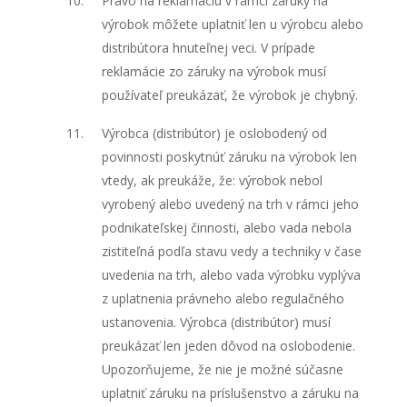
Právo na reklamáciu v rámci záruky na
výrobok môžete uplatniť len u výrobcu alebo
distribútora hnuteľnej veci. V prípade
reklamácie zo záruky na výrobok musí
používateľ preukázať, že výrobok je chybný.
Výrobca (distribútor) je oslobodený od
povinnosti poskytnúť záruku na výrobok len
vtedy, ak preukáže, že: výrobok nebol
vyrobený alebo uvedený na trh v rámci jeho
podnikateľskej činnosti, alebo vada nebola
zistiteľná podľa stavu vedy a techniky v čase
uvedenia na trh, alebo vada výrobku vyplýva
z uplatnenia právneho alebo regulačného
ustanovenia. Výrobca (distribútor) musí
preukázať len jeden dôvod na oslobodenie.
Upozorňujeme, že nie je možné súčasne
uplatniť záruku na príslušenstvo a záruku na