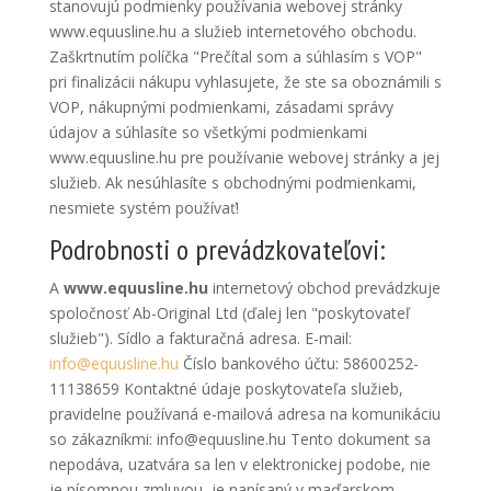
stanovujú podmienky používania webovej stránky
www.equusline.hu a služieb internetového obchodu.
Zaškrtnutím políčka "Prečítal som a súhlasím s VOP"
pri finalizácii nákupu vyhlasujete, že ste sa oboznámili s
VOP, nákupnými podmienkami, zásadami správy
údajov a súhlasíte so všetkými podmienkami
www.equusline.hu pre používanie webovej stránky a jej
služieb. Ak nesúhlasíte s obchodnými podmienkami,
nesmiete systém používať!
Podrobnosti o prevádzkovateľovi:
A
www.equusline.hu
internetový obchod prevádzkuje
spoločnosť Ab-Original Ltd (ďalej len "poskytovateľ
služieb"). Sídlo a fakturačná adresa. E-mail:
info@equusline.hu
Číslo bankového účtu: 58600252-
11138659 Kontaktné údaje poskytovateľa služieb,
pravidelne používaná e-mailová adresa na komunikáciu
so zákazníkmi: info@equusline.hu Tento dokument sa
nepodáva, uzatvára sa len v elektronickej podobe, nie
je písomnou zmluvou, je napísaný v maďarskom