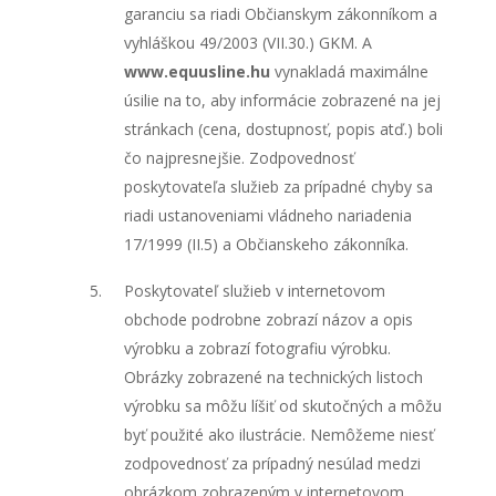
garanciu sa riadi Občianskym zákonníkom a
vyhláškou 49/2003 (VII.30.) GKM. A
www.equusline.hu
vynakladá maximálne
úsilie na to, aby informácie zobrazené na jej
stránkach (cena, dostupnosť, popis atď.) boli
čo najpresnejšie. Zodpovednosť
poskytovateľa služieb za prípadné chyby sa
riadi ustanoveniami vládneho nariadenia
17/1999 (II.5) a Občianskeho zákonníka.
Poskytovateľ služieb v internetovom
obchode podrobne zobrazí názov a opis
výrobku a zobrazí fotografiu výrobku.
Obrázky zobrazené na technických listoch
výrobku sa môžu líšiť od skutočných a môžu
byť použité ako ilustrácie. Nemôžeme niesť
zodpovednosť za prípadný nesúlad medzi
obrázkom zobrazeným v internetovom