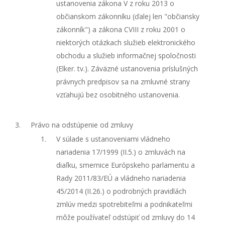
ustanovenia zákona V z roku 2013 o
občianskom zákonníku (ďalej len "občiansky
zákonník") a zákona CVIII z roku 2001 o
niektorých otázkach služieb elektronického
obchodu a služieb informačnej spoločnosti
(Elker. tv.). Záväzné ustanovenia príslušných
právnych predpisov sa na zmluvné strany
vzťahujú bez osobitného ustanovenia.
Právo na odstúpenie od zmluvy
V súlade s ustanoveniami vládneho
nariadenia 17/1999 (II.5.) o zmluvách na
diaľku, smernice Európskeho parlamentu a
Rady 2011/83/EÚ a vládneho nariadenia
45/2014 (II.26.) o podrobných pravidlách
zmlúv medzi spotrebiteľmi a podnikateľmi
môže používateľ odstúpiť od zmluvy do 14