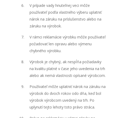
V prípade vady hnuteľnej veci môže
používateľ podľa vlastného výberu uplatniť
nárok na záruku na príslušenstvo alebo na
záruku na výrobok.
V rámci reklamácie výrobku môže používateľ
požadovať len opravu alebo výmenu
chybného výrobku.
Výrobok je chybný, ak nespĺňa požiadavky
na kvalitu platné v čase jeho uvedenia na trh
alebo ak nemá vlastnosti opísané výrobcom.
Používateľ môže uplatniť nárok na záruku na
výrobok do dvoch rokov odo dňa, keď bol
výrobok výrobcom uvedený na trh. Po
uplynutí tejto lehoty toto právo stráca.