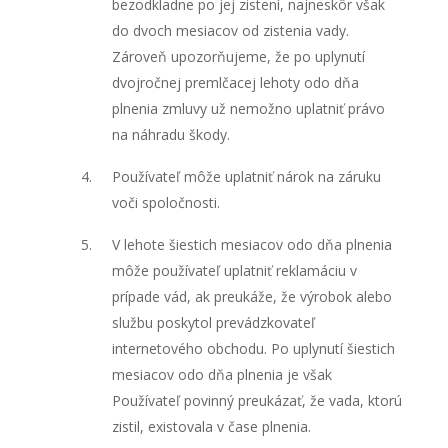
bezodkladne po jej zistení, najneskôr však
do dvoch mesiacov od zistenia vady.
Zároveň upozorňujeme, že po uplynutí
dvojročnej premlčacej lehoty odo dňa
plnenia zmluvy už nemožno uplatniť právo
na náhradu škody.
Používateľ môže uplatniť nárok na záruku
voči spoločnosti.
V lehote šiestich mesiacov odo dňa plnenia
môže používateľ uplatniť reklamáciu v
prípade vád, ak preukáže, že výrobok alebo
službu poskytol prevádzkovateľ
internetového obchodu. Po uplynutí šiestich
mesiacov odo dňa plnenia je však
Používateľ povinný preukázať, že vada, ktorú
zistil, existovala v čase plnenia.