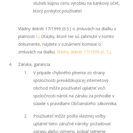
služieb kúpnu cenu výrobku na bankový účet,
ktorý poskytol používateľ.
Vládny dekrét 17/1999 (II.5.) o zmluvách na diaľku v
platnosti
tu
Otázky, ktoré nie sú zahrnuté v tomto
dokumente, nájdete v oznámení Komisie o
zmluvách na diaľku.
Vládny dekrét 17/1999 (II. 5.).
Záruka, garancia
V prípade chybného plnenia zo strany
spoločnosti prevádzkujúcej internetový
obchod môže používateľ uplatniť voči
spoločnosti nárok na záruku za pohodlie v
súlade s pravidlami Občianskeho zákonníka.
Používateľ môže podľa vlastnej voľby
uplatniť tieto záručné nároky: požadovať
opravu alebo výmenu, pokiaľ splnenie