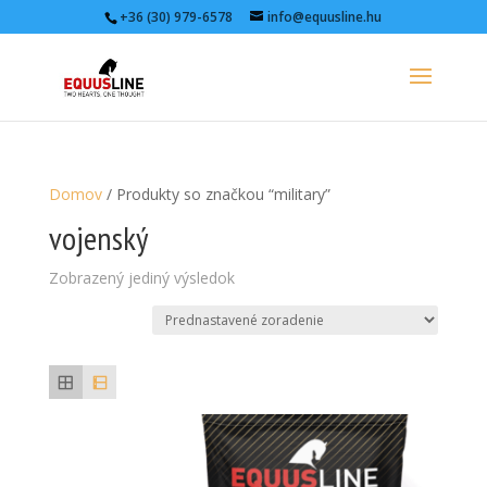
+36 (30) 979-6578
info@equusline.hu
Domov
/ Produkty so značkou “military”
vojenský
Zobrazený jediný výsledok