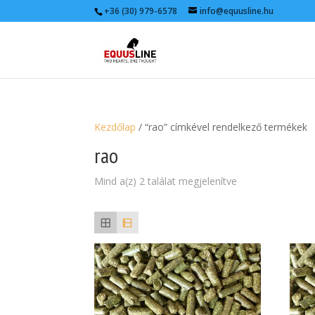
+36 (30) 979-6578
info@equusline.hu
Kezdőlap
/ “rao” címkével rendelkező termékek
rao
Mind a(z) 2 találat megjelenítve