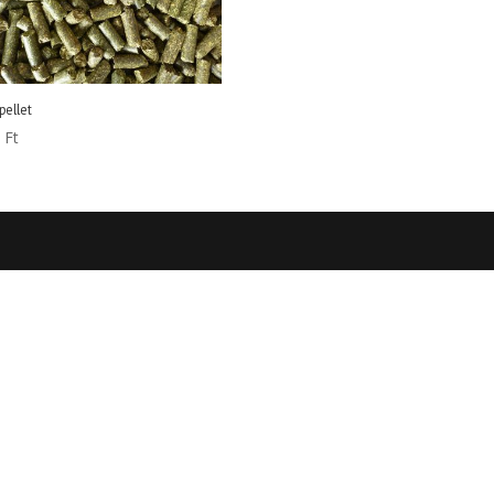
pellet
0
Ft