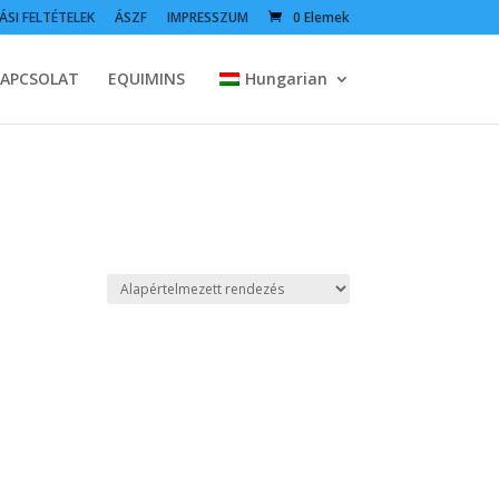
ÁSI FELTÉTELEK
ÁSZF
IMPRESSZUM
0 Elemek
APCSOLAT
EQUIMINS
Hungarian