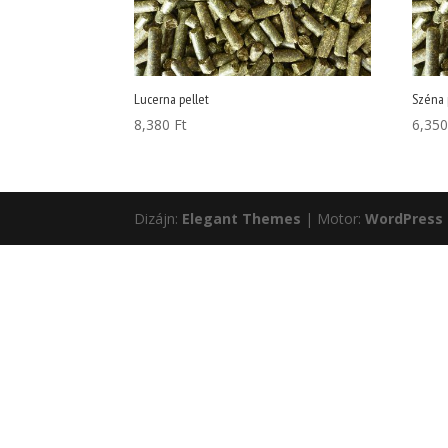
Lucerna pellet
Széna 
8,380
Ft
6,35
Dizájn:
Elegant Themes
| Motor:
WordPress