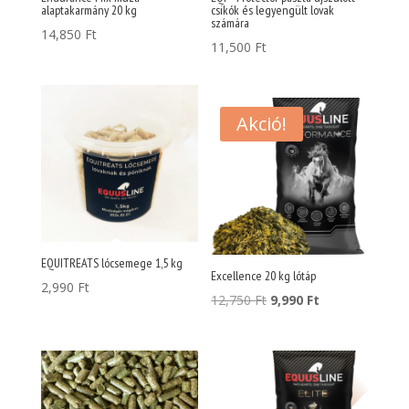
alaptakarmány 20 kg
csikók és legyengült lovak
számára
14,850
Ft
11,500
Ft
Akció!
EQUITREATS lócsemege 1,5 kg
Excellence 20 kg lótáp
2,990
Ft
Az
A
12,750
Ft
9,990
Ft
eredeti
jelenlegi
ár:
ár:
12,750 Ft.
9,990 Ft.