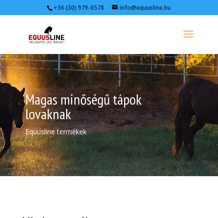
+36 (30) 979-6578
info@equusline.hu
Magas minőségű tápok
lovaknak
Equusline termékek