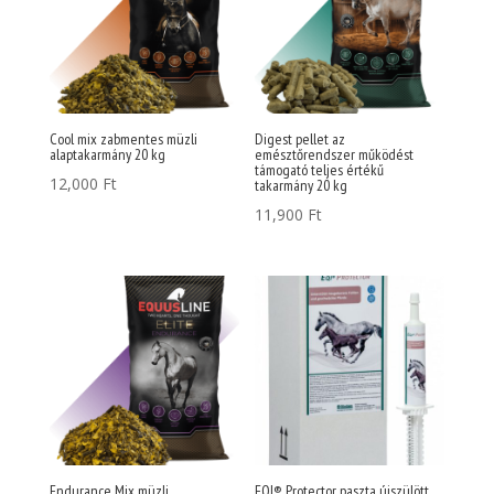
Cool mix zabmentes müzli
Digest pellet az
alaptakarmány 20 kg
emésztőrendszer működést
támogató teljes értékű
12,000
Ft
takarmány 20 kg
11,900
Ft
Endurance Mix müzli
EQI® Protector paszta újszülött