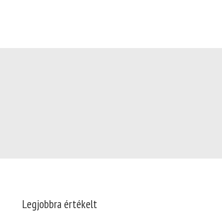
KIEMELT
Vásárlóink véleményei alapján
Legjobbra értékelt