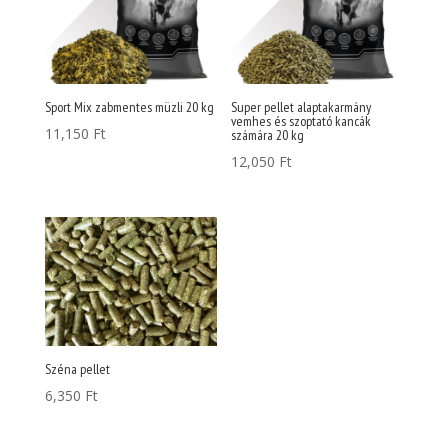
Sport Mix zabmentes müzli 20 kg
Super pellet alaptakarmány
vemhes és szoptató kancák
11,150
Ft
számára 20 kg
12,050
Ft
Széna pellet
6,350
Ft