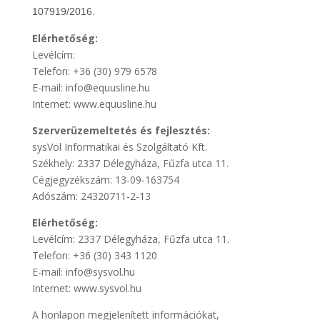
107919/2016.
Elérhetőség:
Levélcím:
Telefon: +36 (30) 979 6578
E-mail: info@equusline.hu
Internet: www.equusline.hu
Szerverüzemeltetés és fejlesztés:
sysVol Informatikai és Szolgáltató Kft.
Székhely: 2337 Délegyháza, Fűzfa utca 11.
Cégjegyzékszám: 13-09-163754
Adószám: 24320711-2-13
Elérhetőség:
Levélcím: 2337 Délegyháza, Fűzfa utca 11.
Telefon: +36 (30) 343 1120
E-mail: info@sysvol.hu
Internet: www.sysvol.hu
A honlapon megjelenített információkat,