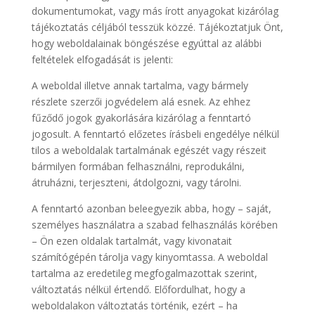
dokumentumokat, vagy más írott anyagokat kizárólag
tájékoztatás céljából tesszük közzé. Tájékoztatjuk Önt,
hogy weboldalainak böngészése egyúttal az alábbi
feltételek elfogadását is jelenti:
A weboldal illetve annak tartalma, vagy bármely
részlete szerzői jogvédelem alá esnek. Az ehhez
fűződő jogok gyakorlására kizárólag a fenntartó
jogosult. A fenntartó előzetes írásbeli engedélye nélkül
tilos a weboldalak tartalmának egészét vagy részeit
bármilyen formában felhasználni, reprodukálni,
átruházni, terjeszteni, átdolgozni, vagy tárolni.
A fenntartó azonban beleegyezik abba, hogy – saját,
személyes használatra a szabad felhasználás körében
– Ön ezen oldalak tartalmát, vagy kivonatait
számítógépén tárolja vagy kinyomtassa. A weboldal
tartalma az eredetileg megfogalmazottak szerint,
változtatás nélkül értendő. Előfordulhat, hogy a
weboldalakon változtatás történik, ezért – ha