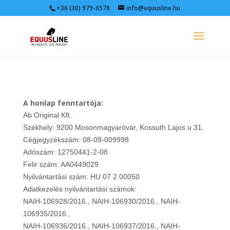
+36 (30) 979-6578
info@equusline.hu
A honlap fenntartója:
Ab Original Kft.
Székhely: 9200 Mosonmagyaróvár, Kossuth Lajos u 31.
Cégjegyzékszám: 08-09-009998
Adószám: 12750441-2-08
Felir szám: AA0449029
Nyilvántartási szám: HU 07 2 00050
Adatkezelés nyilvántartási számok:
NAIH-106928/2016., NAIH-106930/2016., NAIH-
106935/2016.,
NAIH-106936/2016., NAIH-106937/2016., NAIH-