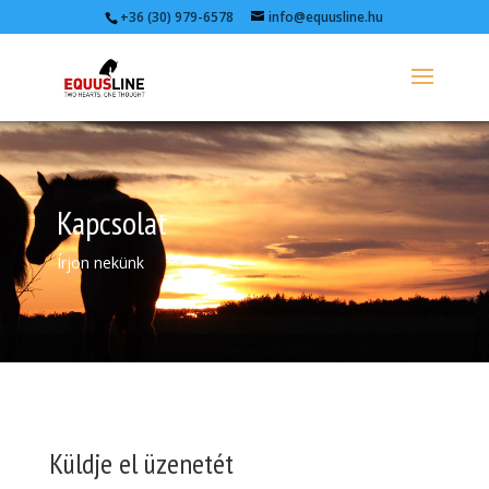
+36 (30) 979-6578
info@equusline.hu
Kapcsolat
Írjon nekünk
Küldje el üzenetét