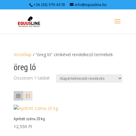
+36 (30) 979-6578
info@equusline.hu
Kezdőlap
/ “öreg ló” címkével rendelkező termékek
öreg ló
Összesen 1 találat
Aprított széna 20 kg
12,550
Ft