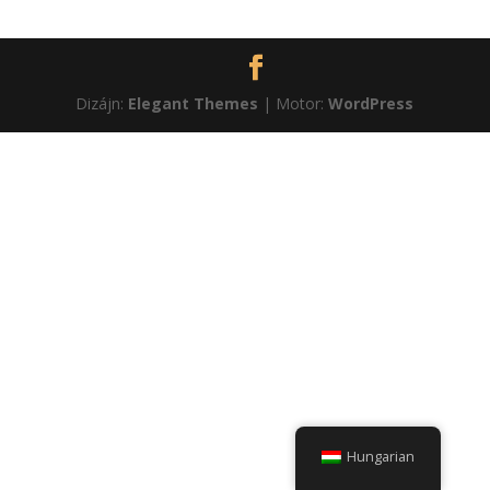
Dizájn:
Elegant Themes
| Motor:
WordPress
Hungarian