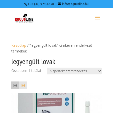
+36 (30) 979-6578
info@equusline.hu
Kezdőlap
/ “legyengült lovak” címkével rendelkező
termékek
legyengült lovak
Összesen 1 találat