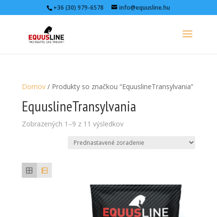
+36 (30) 979-6578
info@equusline.hu
Domov
/ Produkty so značkou “EquuslineTransylvania”
EquuslineTransylvania
Zobrazených 1–9 z 11 výsledkov