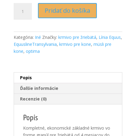
Množstvo
Pridať do košíka
Optima
pellet
alaptakarmány
csikók
Kategória:
Iné
Značky:
krmivo pre žriebätá
,
Línia Equus
,
számára
EquuslineTransylvania
,
krmivo pre kone
,
müsli pre
20
kone
,
optima
kg
Popis
Ďalšie informácie
Recenzie (0)
Popis
Kompletné, ekonomické základné krmivo vo
forme granúl pre žriebätá od 4 mesiacov do