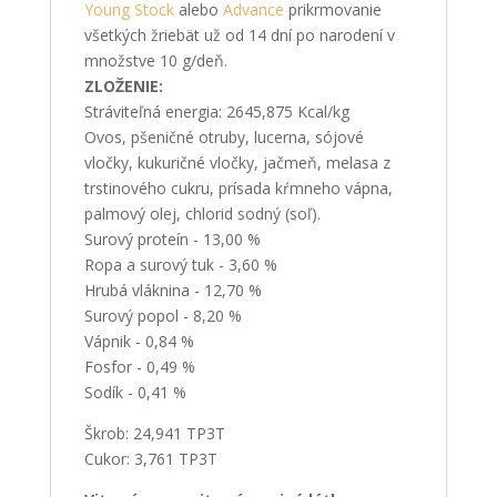
Young Stock
alebo
Advance
prikrmovanie
všetkých žriebät už od 14 dní po narodení v
množstve 10 g/deň.
ZLOŽENIE:
Stráviteľná energia: 2645,875 Kcal/kg
Ovos, pšeničné otruby, lucerna, sójové
vločky, kukuričné vločky, jačmeň, melasa z
trstinového cukru, prísada kŕmneho vápna,
palmový olej, chlorid sodný (soľ).
Surový proteín - 13,00 %
Ropa a surový tuk - 3,60 %
Hrubá vláknina - 12,70 %
Surový popol - 8,20 %
Vápnik - 0,84 %
Fosfor - 0,49 %
Sodík - 0,41 %
Škrob: 24,941 TP3T
Cukor: 3,761 TP3T