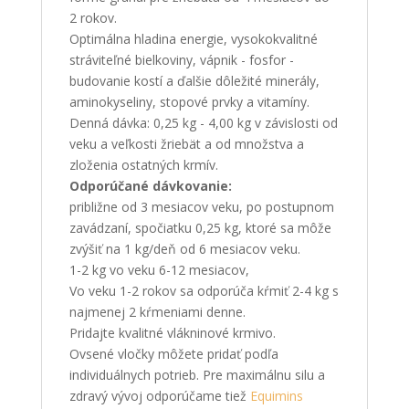
2 rokov.
Optimálna hladina energie, vysokokvalitné
stráviteľné bielkoviny, vápnik - fosfor -
budovanie kostí a ďalšie dôležité minerály,
aminokyseliny, stopové prvky a vitamíny.
Denná dávka: 0,25 kg - 4,00 kg v závislosti od
veku a veľkosti žriebät a od množstva a
zloženia ostatných krmív.
Odporúčané dávkovanie:
približne od 3 mesiacov veku, po postupnom
zavádzaní, spočiatku 0,25 kg, ktoré sa môže
zvýšiť na 1 kg/deň od 6 mesiacov veku.
1-2 kg vo veku 6-12 mesiacov,
Vo veku 1-2 rokov sa odporúča kŕmiť 2-4 kg s
najmenej 2 kŕmeniami denne.
Pridajte kvalitné vlákninové krmivo.
Ovsené vločky môžete pridať podľa
individuálnych potrieb. Pre maximálnu silu a
zdravý vývoj odporúčame tiež
Equimins