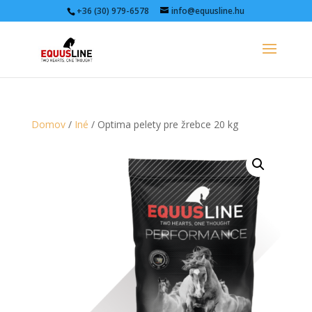
+36 (30) 979-6578
info@equusline.hu
Domov
/
Iné
/ Optima pelety pre žrebce 20 kg