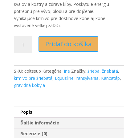
svalov a kostry a zdravé kĺby. Poskytuje energiu
potrebnú pre vývoj plodu a pre dojčenie.
Vynikajúce krmivo pre dostihové kone aj kone
vystavené veľkej záťaži.
Množstvo
Pridať do košíka
Colts
Super
pellet
alaptakarmány
SKU:
coltssup
Kategória:
Iné
Značky:
žriebä
,
žriebätá
,
vemhes
krmivo pre žriebätá
,
EquuslineTransylvania
,
Kancatáp
,
és
gravidná kobyla
szoptató
kancák,
valamint
egy
Popis
évesnél
Ďalšie informácie
fiatalabb
csikók
Recenzie (0)