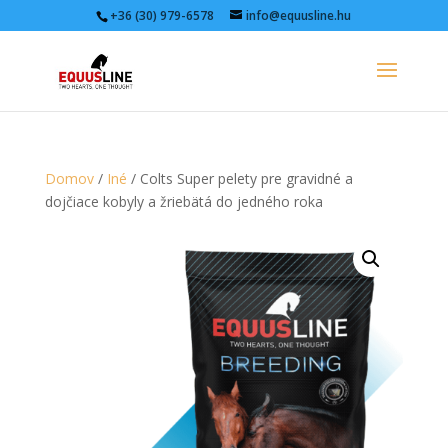
+36 (30) 979-6578
info@equusline.hu
Domov
/
Iné
/ Colts Super pelety pre gravidné a
dojčiace kobyly a žriebätá do jedného roka