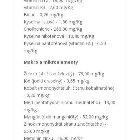
Vitamín B12 - 19,50 mcgr/Kg
Vitamín K3 - 2,60 mg/Kg
Biotín - 0,26 mg/Kg
Kyselina listová - 1,30 mg/Kg
Cholínchlorid - 260,00 mg/Kg
Kyselina nikoténová - 10,40 mg/Kg
Kyselina pantoténová (vitamín B5) - 6,50
mg/Kg
Makro a mikroelementy
Železo (uhličitan železitý) - 78,00 mg/Kg
Jód (jodid draselný) - 0,65 mg/kg
Kobalt (monohydrát uhličitanu kobaltnatého)
- 0,26 mg/kg
Meď (pentahydrát síranu meďnatého) - 13,00
mg/kg
Mangán (oxid manganičitý) - 52,00 mg/kg
Zinok (monohydrát síranu zinočnatého) -
65,00 mg/kg
Metionín zinku - 26,00 mg/kg