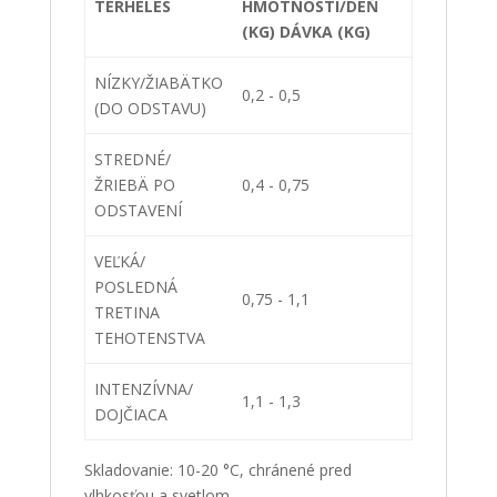
TERHELÉS
HMOTNOSTI/DEŇ
(KG) DÁVKA (KG)
NÍZKY/ŽIABÄTKO
0,2 - 0,5
(DO ODSTAVU)
STREDNÉ/
ŽRIEBÄ PO
0,4 - 0,75
ODSTAVENÍ
VEĽKÁ/
POSLEDNÁ
0,75 - 1,1
TRETINA
TEHOTENSTVA
INTENZÍVNA/
1,1 - 1,3
DOJČIACA
Skladovanie: 10-20 °C, chránené pred
vlhkosťou a svetlom