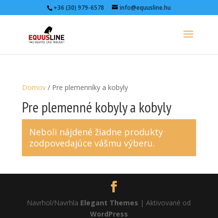
+36 (30) 979-6578
info@equusline.hu
Domov
/ Pre plemenníky a kobyly
Pre plemenné kobyly a kobyly
Neboli nájdené žiadne produkty
zodpovedajúce vášmu výberu.
Navrhol/Navrhla
Elegant Themes
| Aktivované od
WordPress