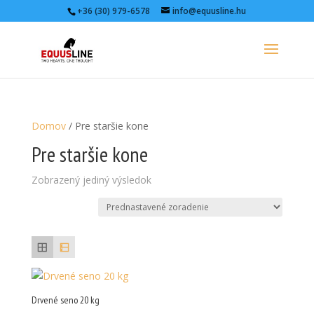
+36 (30) 979-6578
info@equusline.hu
Domov
/ Pre staršie kone
Pre staršie kone
Zobrazený jediný výsledok
Drvené seno 20 kg