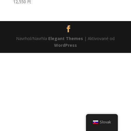
12,550
Ft
Navrhol/Navrhla
Elegant Themes
| Aktivované od
WordPress
Slovak