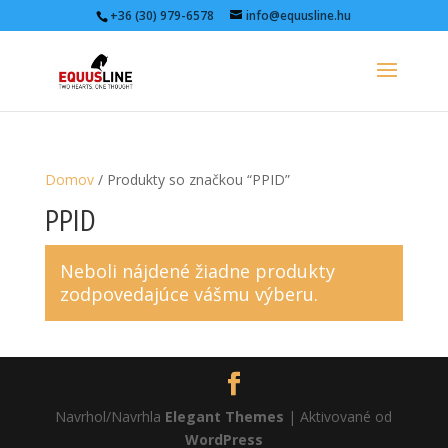
+36 (30) 979-6578
info@equusline.hu
Domov
/ Produkty so značkou “PPID”
PPID
Neboli nájdené žiadne produkty
zodpovedajúce vášmu výberu.
Navrhol/Navrhla
Elegant Themes
| Aktivované od
WordPress