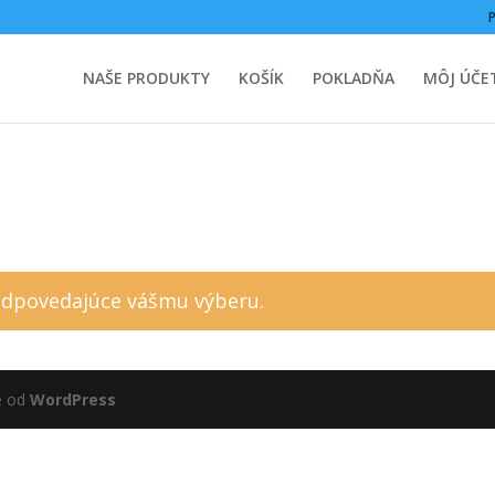
NAŠE PRODUKTY
KOŠÍK
POKLADŇA
MÔJ ÚČE
odpovedajúce vášmu výberu.
é od
WordPress