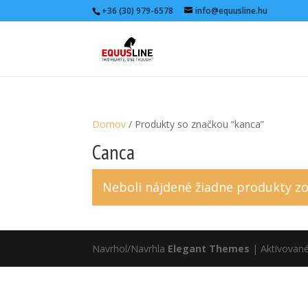
+36 (30) 979-6578
info@equusline.hu
Domov
/ Produkty so značkou “kanca”
Canca
Neboli nájdené žiadne produkty z
Navrhol/Navrhla
Elegant Themes
| Aktivovan