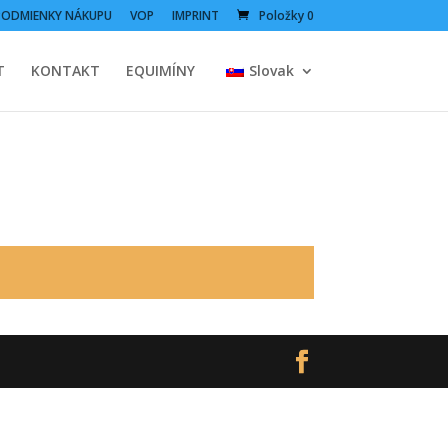
PODMIENKY NÁKUPU
VOP
IMPRINT
Položky 0
T
KONTAKT
EQUIMÍNY
Slovak