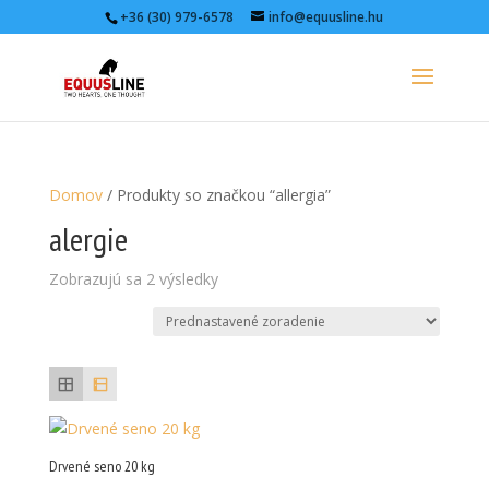
+36 (30) 979-6578
info@equusline.hu
Domov
/ Produkty so značkou “allergia”
alergie
Zobrazujú sa 2 výsledky
Drvené seno 20 kg